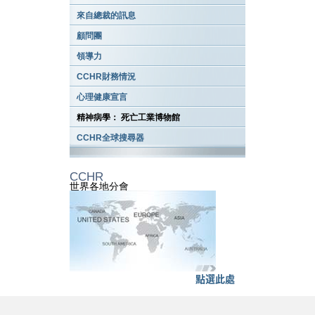
來自總裁的訊息
顧問團
領導力
CCHR財務情況
心理健康宣言
精神病學： 死亡工業博物館
CCHR全球搜尋器
CCHR
世界各地分會
點選此處