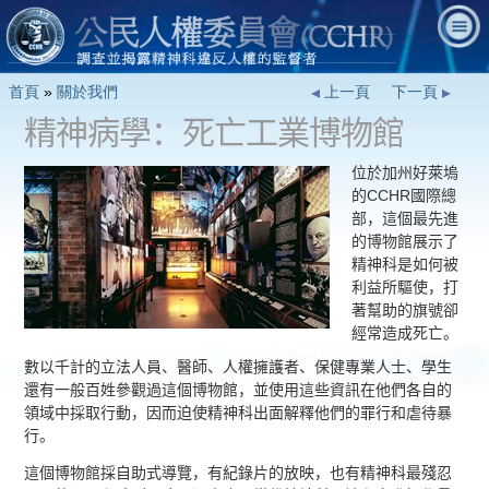
首頁
»
關於我們
上一頁
下一頁
精神病學：死亡工業博物館
位於加州好萊塢
的CCHR國際總
部，這個最先進
的博物館展示了
精神科是如何被
利益所驅使，打
著幫助的旗號卻
經常造成死亡。
數以千計的立法人員、醫師、人權擁護者、保健專業人士、學生
還有一般百姓參觀過這個博物館，並使用這些資訊在他們各自的
領域中採取行動，因而迫使精神科出面解釋他們的罪行和虐待暴
行。
這個博物館採自助式導覽，有紀錄片的放映，也有精神科最殘忍