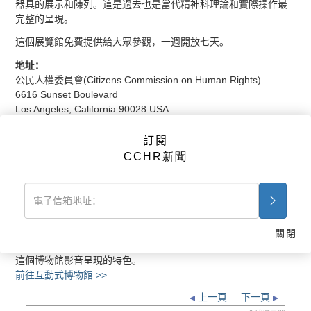
器具的展示和陳列。這是過去也是當代精神科理論和實際操作最
完整的呈現。
這個展覽館免費提供給大眾參觀，一週開放七天。
地址：
公民人權委員會(Citizens Commission on Human Rights)
6616 Sunset Boulevard
Los Angeles, California 90028 USA
開放時間：
訂閱
星期一到星期五的早上十點到晚上九點，
CCHR新聞
星期六、日的早上十點到晚上六點
帶你的朋友、家人和任何需要知道真相的人前來。歡迎各機關團
體參觀。
預約參觀請電洽展覽館管理員。
1-800-869-2247
關閉
你也可以參觀精神科:死亡工業線上博物館，完全 3D的導覽正是
這個博物館影音呈現的特色。
前往互動式博物館 >>
上一頁
下一頁