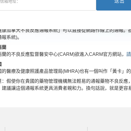
送出
洲
洲的醫療相關商品管理局(TGA)設置了「藥物不良反應通報專線
拿大
健康加拿大不良反應通報系統」可以直接從網路作線上的通報。
通報系統)。
西蘭
西蘭的不良反應監督醫安中心(CARM)欲進入CARM官方網站，
請
國
國的醫療及健康照護產品管理局(MHRA)也有一個叫作「黃卡」
意：假使你在貴國的藥物管理機構無法輕易的通報藥物不良反應
，建議讓這個通報系統更具消費者親和力。換句話說，就是更容