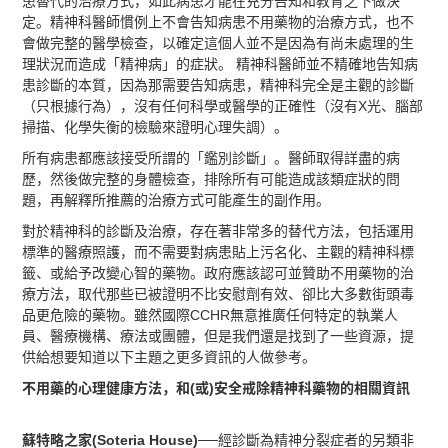
患替代的治療方式，如此病患才能在充分告知和教育之下做決
定。精神科醫師慣例上不會告知病患不用藥物的治療方式，也不
會做完整的醫學檢查，以確定這個人並不是因為有尚未處理的生
理狀況而造成「精神病」的症狀。
精神科醫師並不精確地告知病
患診斷的本質，因為那需要告知病患，精神科完全是主觀的診斷
（只根據行為），沒有任何科學或醫學的正確性（沒有X光、腦部
掃描、化學失衡的檢驗來證明心理失調）。
所有病患都應該接受所謂的「鑑別診斷」。醫師取得詳盡的病
歷，然後做完整的身體檢查，排除所有可能造成該類症狀的問
題，再解釋所推薦的治療方式可能產生的副作用。
對於精神科的診斷及治療，存在著非常多的替代方法，包括運用
標準的醫療照護，而不需要對病患貼上污名化、主觀的精神科標
籤、或給予改變心智的藥物。政府應該認可並贊助不用藥物的治
療方法，取代那些已被證明不比安慰劑有效、卻比大多數街頭毒
品更危險的藥物。雖然國際CCHR無意推廣任何特定的執業人
員、醫療機構、療法或團體，但是我們還是找到了一些資源，提
供給想要知道以下主題之更多資訊的人做參考。
不用藥的心理健康方法，和(或)安全戒除精神科藥物的相關資訊
蘇特略之家(Soteria House)
──經診斷為精神分裂症者的另類非