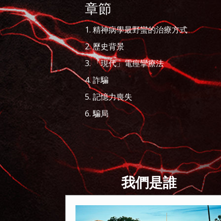
章節
1. 精神病學最野蠻的治療方式
2. 歷史背景
3. 「現代」電痙攣療法
4. 詐騙
5. 記憶力喪失
6. 騙局
我們是誰