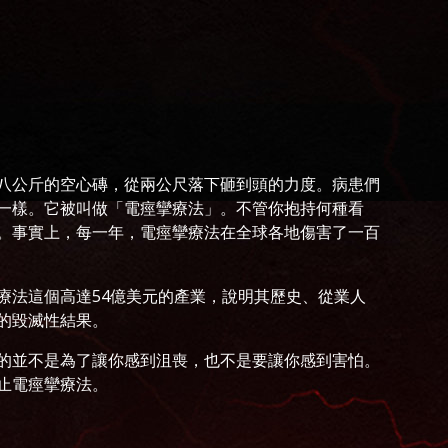
八公斤的空心磚，從兩公尺落下砸到頭的力度。病患們
一樣。它被叫做「電痙攣療法」。不管你抱持何種看
。事實上，每一年，電痙攣療法在全球各地傷害了一百
療法這個高達54億美元的產業，說明其歷史、從業人
的毀滅性結果。
的並不是為了讓你感到沮喪，也不是要讓你感到害怕。
止電痙攣療法。