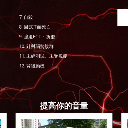
7. 自殺
8. 因ECT而死亡
9. 強迫ECT：折磨
10. 針對弱勢族群
11. 未經測試、未受規範
12. 背後動機
提高你的音量