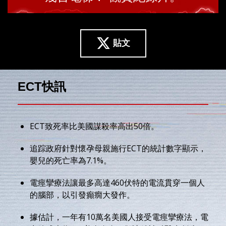
貼文
ECT快訊
ECT致死率比美國謀殺率高出50倍。
追踪政府針對懷孕母親施行ECT的統計數字顯示，
嬰兒的死亡率為7.1%。
電痙攣療法讓最多高達460伏特的電流貫穿一個人
的腦部，以引發癲癇大發作。
據估計，一年有10萬名美國人接受電痙攣療法，電