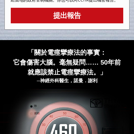
提出報告
「關於電痙攣療法的事實：
它會傷害大腦。毫無疑問…… 50年前
就應該禁止電痙攣療法。」
─神經外科醫生，諾曼．謝利