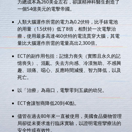
力總成本為260美金左右，卻讓精神科醫生創造了
一個54億美元的電擊帝國。
人類大腦運作所需的電力為0.2伏特，比手錶電池
的用量（1.5伏特）低了8倍，相對於一次電擊治
療，使用最多高達460伏特的電流貫穿大腦，其電
量比大腦運作所需的電量高出2,300倍。
ECT的副作用包括：記憶力喪失（實際且永久的記
憶喪失）、混亂、失去方向感、冷漠無助、不感興
趣、頭痛、噁心、反應時間減慢、智力降低，以及
死亡。
以「治療」為藉口，電擊零到五歲的幼兒。
ECT會讓智商降低20到40點。
儘管在過去80年來一直被使用，美國食品藥物管理
局卻從未要求進行臨床實驗，以證明電痙攣療法的
安全性或有效性。