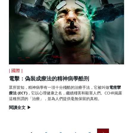
| 國際 |
電擊：偽裝成療法的精神病學酷刑
眾所皆知，精神病學有一項十分殘酷的治療手法，它被叫做
電痙攣
療法 (ECT)
，它以心理健康之名，繼續殘害和殺害人們。CCHR揭露
這種所謂的「治療」，並為人們提供毫無保留的真相。
閱讀全文
▶