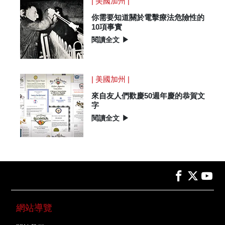
| 美國加州 |
你需要知道關於電擊療法危險性的
10項事實
閱讀全文
▶
| 美國加州 |
來自友人們歡慶50週年慶的恭賀文
字
閱讀全文
▶
網站導覽