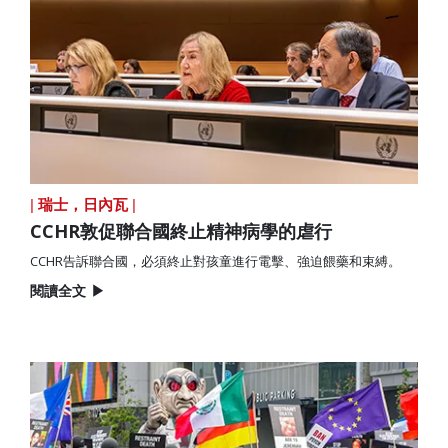
|
瑞士，日內瓦
|
CCHR敦促聯合國終止精神病學的虐行
CCHR告訴聯合國，必須終止對孩童進行電擊、強迫餵藥和束縛。
閱讀全文
▶