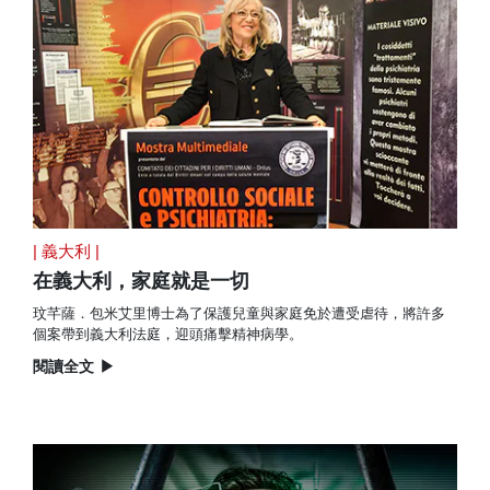
| 義大利 |
在義大利，家庭就是一切
玟芊薩．包米艾里博士為了保護兒童與家庭免於遭受虐待，將許多
個案帶到義大利法庭，迎頭痛擊精神病學。
閱讀全文
▶