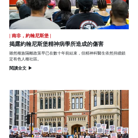
|
南非，約翰尼斯堡
|
揭露約翰尼斯堡精神病學所造成的傷害
雖然種族隔離政策早已在數十年前結束，但精神科醫生依然持續鎖
定有色人種社區。
閱讀全文
▶