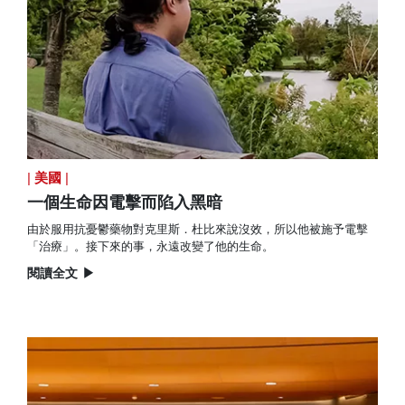
|
美國
|
一個生命因電擊而陷入黑暗
由於服用抗憂鬱藥物對克里斯．杜比來說沒效，所以他被施予電擊
「治療」。接下來的事，永遠改變了他的生命。
閱讀全文
▶