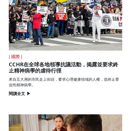
| 國際 |
CCHR在全球各地領導抗議
活動，
揭露並要求終
止
精神病學的
虐待行徑
來自五大洲的市民走上街頭，要求心理健康領域的人權，並終止脅
迫性精神病學。
閱讀全文
▶