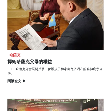
| 哈薩克 |
捍衛哈薩克父母的權益
CCHR哈薩克分會展開反擊，保護孩子和家庭免於潛在的精神病學虐
行。
閱讀全文
▶