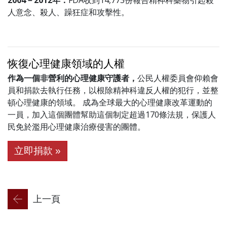
2004－2012年：
FDA收到14,773份報告精神科藥物引起殺
人意念、殺人、躁狂症和攻擊性。
恢復心理健康領域的人權
作為一個非營利的心理健康守護者，
公民人權委員會仰賴會
員和捐款去執行任務，以根除精神科違反人權的犯行，並整
頓心理健康的領域。 成為全球最大的心理健康改革運動的
一員，加入這個團體幫助這個制定超過170條法規，保護人
民免於濫用心理健康治療侵害的團體。
立即捐款 »
上一頁