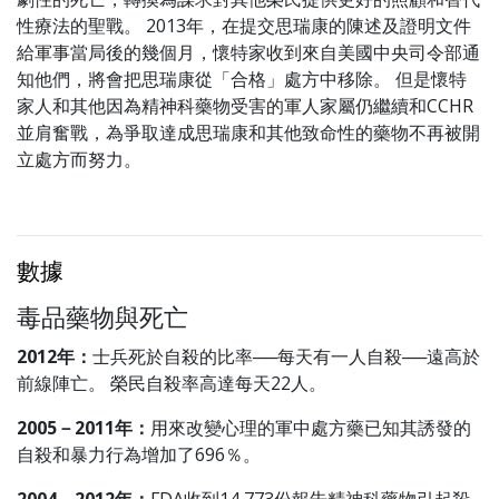
性療法的聖戰。 2013年，在提交思瑞康的陳述及證明文件
給軍事當局後的幾個月，懷特家收到來自美國中央司令部通
知他們，將會把思瑞康從「合格」處方中移除。 但是懷特
家人和其他因為精神科藥物受害的軍人家屬仍繼續和CCHR
並肩奮戰，為爭取達成思瑞康和其他致命性的藥物不再被開
立處方而努力。
數據
毒品藥物與死亡
2012年：
士兵死於自殺的比率──每天有一人自殺──遠高於
前線陣亡。 榮民自殺率高達每天22人。
2005－2011年：
用來改變心理的軍中處方藥已知其誘發的
自殺和暴力行為增加了696％。