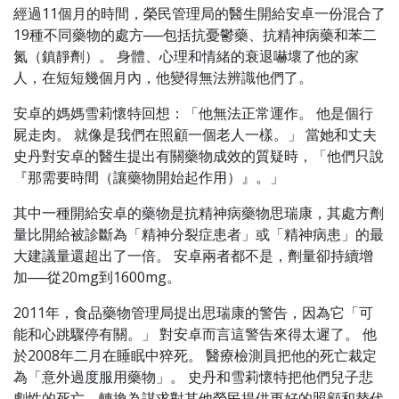
經過11個月的時間，榮民管理局的醫生開給安卓一份混合了
19種不同藥物的處方──包括抗憂鬱藥、抗精神病藥和苯二
氮（鎮靜劑）。 身體、心理和情緒的衰退嚇壞了他的家
人，在短短幾個月內，他變得無法辨識他們了。
安卓的媽媽雪莉懷特回想：「他無法正常運作。 他是個行
屍走肉。 就像是我們在照顧一個老人一樣。」 當她和丈夫
史丹對安卓的醫生提出有關藥物成效的質疑時，「他們只說
『那需要時間（讓藥物開始起作用）』。」
其中一種開給安卓的藥物是抗精神病藥物思瑞康，其處方劑
量比開給被診斷為「精神分裂症患者」或「精神病患」的最
大建議量還超出了一倍。 安卓兩者都不是，劑量卻持續增
加──從20mg到1600mg。
2011年，食品藥物管理局提出思瑞康的警告，因為它「可
能和心跳驟停有關。」 對安卓而言這警告來得太遲了。 他
於2008年二月在睡眠中猝死。 醫療檢測員把他的死亡裁定
為「意外過度服用藥物」。 史丹和雪莉懷特把他們兒子悲
劇性的死亡，轉換為謀求對其他榮民提供更好的照顧和替代