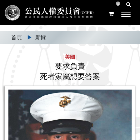
首頁
▶
新聞
|
美國
|
要求負責
死者家屬想要答案