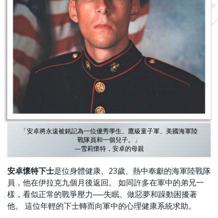
「安卓將永遠被銘記為一位優秀學生、鷹級童子軍、美國海軍陸
戰隊員和一個兒子。」
—雪莉懷特，安卓的母親
安卓懷特下士
是位身體健康、23歲、熱中奉獻的海軍陸戰隊
員，他在伊拉克九個月後返回。 如同許多在軍中的弟兄一
樣，看似正常的戰爭壓力──失眠、做惡夢和躁動困擾著
他。 這位年輕的下士轉而向軍中的心理健康系統求助。