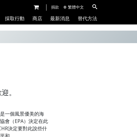
捐款
繁體中文
採取行動
商店
最新消息
替代方法
歡迎。
是一個風景優美的海
協會（EPA）決定在此
CHR決定要對此說些什
平和。