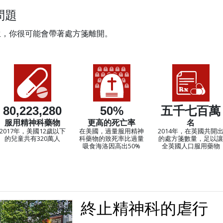
問題
生，你很可能會帶著處方箋離開。
：
80,223,280
50%
五千七百萬
服用精神科藥物
更高的死亡率
名
2017年，美國12歲以下
在美國，過量服用精神
2014年，在英國共開
的兒童共有320萬人
科藥物的致死率比過量
的處方箋數量，足以讓
吸食海洛因高出50%
全英國人口服用藥物
終止精神科的虐行