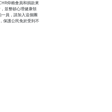
CHR仰賴會員和捐款來
行，並整頓心理健康領
的一員，請加入這個團
規，保護公民免於受到不