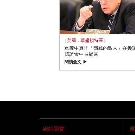
| 美國，華盛頓特區 |
軍隊中真正「隱藏的敵人」在參
聽證會中被揭露
閱讀全文
▶
網站導覽