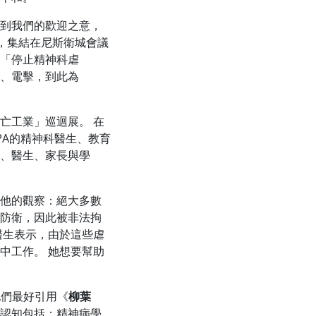
到我們的歡迎之意，
動，集結在尼斯衛城會議
「停止精神科虐
、電擊，到此為
亡工業」巡迴展。 在
PA的精神科醫生、教育
、醫生、家長與學
他的觀察：絕大多數
防衛，因此被非法拘
醫生表示，由於這些虐
中工作。 她想要幫助
他們最好引用《
柳葉
認知包括：精神病學