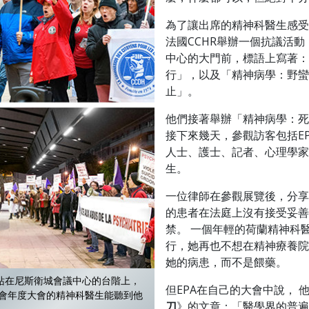
為了讓出席的精神科醫生感受
法國CCHR舉辦一個抗議活
中心的大門前，標語上寫著：
行」，以及「精神病學：野蠻
止」。
他們接著舉辦「精神病學：死
接下來幾天，參觀訪客包括E
人士、護士、記者、心理學家
生。
一位律師在參觀展覽後，分享
的患者在法庭上沒有接受妥善
禁。 一個年輕的荷蘭精神科
行，她再也不想在精神療養院
她的病患，而不是餵藥。
，站在尼斯衛城會議中心的台階上，
但EPA在自己的大會中說， 
會年度大會的精神科醫生能聽到他
刀
》的文章：「醫學界的普遍