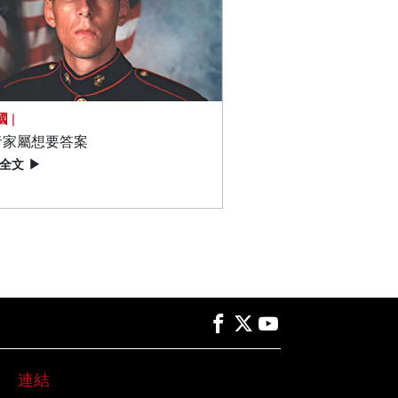
國
|
者家屬想要答案
全文
▶
連結