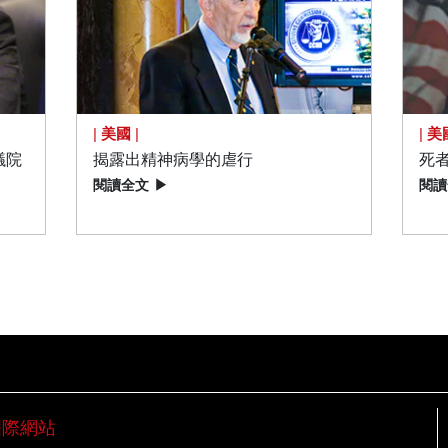
|
美國
|
|
美
議院
揭露出精神病學的虐行
死
閱讀全文
▶
閱讀
國際網站