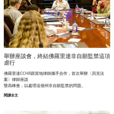
舉辦座談會，終結佛羅里達非自願監禁這項
虐行
佛羅里達CCHR跟當地律師攜手合作，首次舉辦〈貝克法
案〉律師座談
暨高峰會，以處理這個州非自願監禁的問題。
閱讀全文