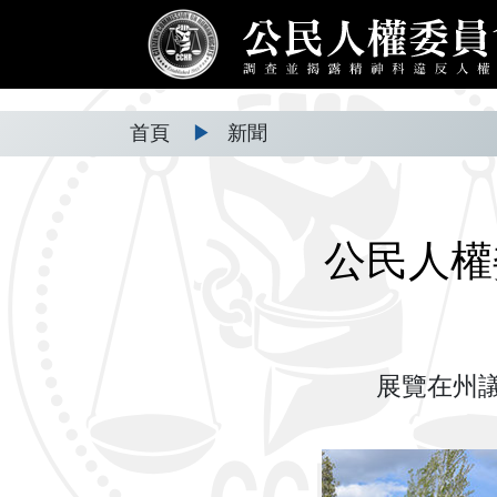
首頁
▶
新聞
公民人權
展覽在州