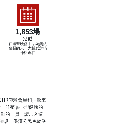
1,853場
活動
在這些晚會中，為無法
發聲的人，大聲反對精
神科虐行
CHR仰賴會員和捐款來
行，並整頓心理健康的
運動的一員，請加入這
條法規，保護公民免於受