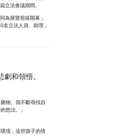
屆立法會議期間。
同為展覽剪綵開幕，
50名立法人員、助理，
悲劇和領悟。
科藥物。我不斷尋找自
持的想法。」
和環境，這些孩子的情