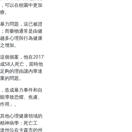
，可以在校園中更加
療。
暴力問題，這已被證
；而藥物通常是由健
越多心理與行為健康
之增加。
個個案，他在2017
成58人死亡，當時他
足夠的理由讓內華達
重的問題。
，造成暴力事件和自
能導致恐懼、焦慮、
作用」。
其他心理健康領域的
精神病學：死亡工
達州位在卡森市的州