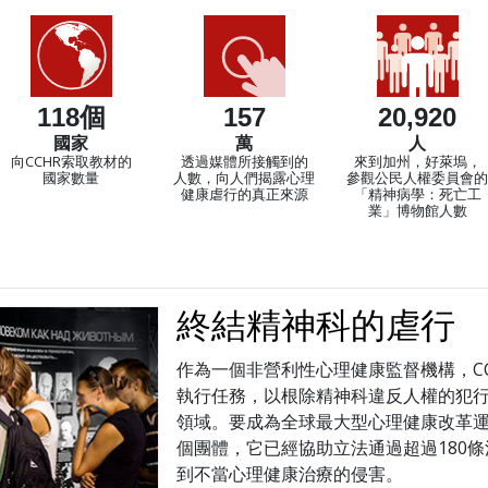
118個
157
20,920
國家
萬
人
向CCHR索取教材的
透過媒體所接觸到的
來到加州，好萊塢，
國家數量
人數，向人們揭露心理
參觀公民人權委員會的
健康虐行的真正來源
「精神病學：死亡工
業」博物館人數
終結精神科的虐行
作為一個非營利性心理健康監督機構，C
執行任務，以根除精神科違反人權的犯
領域。要成為全球最大型心理健康改革
個團體，它已經協助立法通過超過180
到不當心理健康治療的侵害。