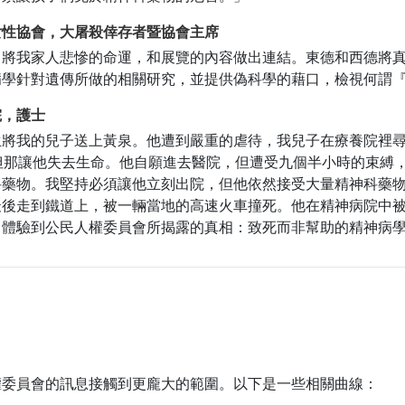
女性協會，大屠殺倖存者暨協會主席
曾將我家人悲慘的命運，和展覽的內容做出連結。東德和西德將
病學針對遺傳所做的相關研究，並提供偽科學的藉口，檢視何謂
院，護士
生將我的兒子送上黃泉。他遭到嚴重的虐待，我兒子在療養院裡
但那讓他失去生命。他自願進去醫院，但遭受九個半小時的束縛
科藥物。我堅持必須讓他立刻出院，但他依然接受大量精神科藥
最後走到鐵道上，被一輛當地的高速火車撞死。他在精神病院中
自體驗到公民人權委員會所揭露的真相：致死而非幫助的精神病
權委員會的訊息接觸到更龐大的範圍。以下是一些相關曲線：