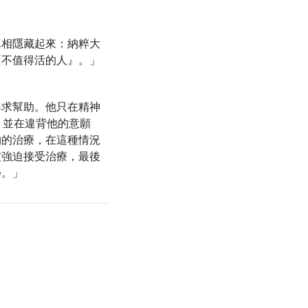
真相隱藏起來：納粹大
『不值得活的人』。」
尋求幫助。他只在精神
，並在違背他的意願
物的治療，在這種情況
被強迫接受治療，最後
學。」