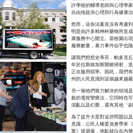
許學校的輔導老師與心理學家
自由地提供心理與行為健康治
然而，這份法案並沒有考慮到
明是由許多精神科藥物所造成
康服務中心開立。當校園出現
服務數量，暴力事件似乎也隨
讓我們想想史蒂芬．帕多克丘這
年於拉斯維加斯開槍掃射，造
正在服用煩寧。因此，我們有
州的人民意識到這個越來越嚴
另一個他們致力解決的領域是
殺的電痙攣療法，它同時也可
混亂以及幻覺，還有其他「副
為了提升大眾對這些問題以及
意識，公民人權委員會帶來《
業》巡迴展，地點就位在內華