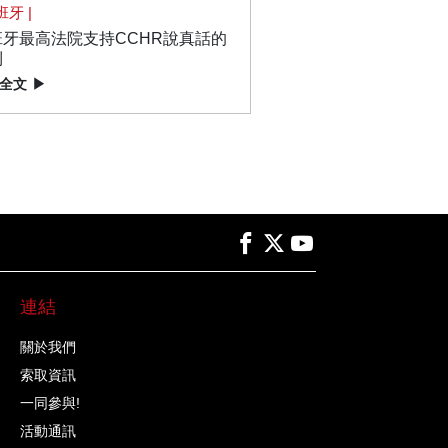
班牙 |
班牙最高法院支持CCHR說真話的
利
全文
▶
連結
關於我們
索取資訊
一同參與!
活動通訊