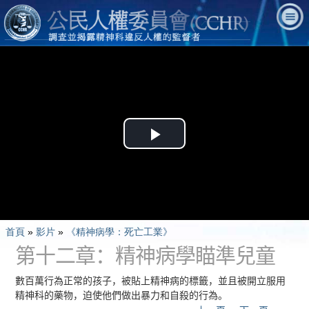
Play
Video
首頁
»
影片
»
《精神病學：死亡工業》
第十二章：精神病學瞄準兒童
數百萬行為正常的孩子，被貼上精神病的標籤，並且被開立服用
精神科的藥物，迫使他們做出暴力和自殺的行為。