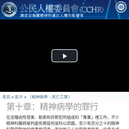
Play
Video
首頁
»
影片
»
《精神病學：死亡工業》
第十章：精神病學的罪行
在這種由性侵害、勒索和詐欺犯所組成的「專業」裡工作，不少
精神科醫師被判處有期徒刑並科以罰鍰。至少有百分之十的精神