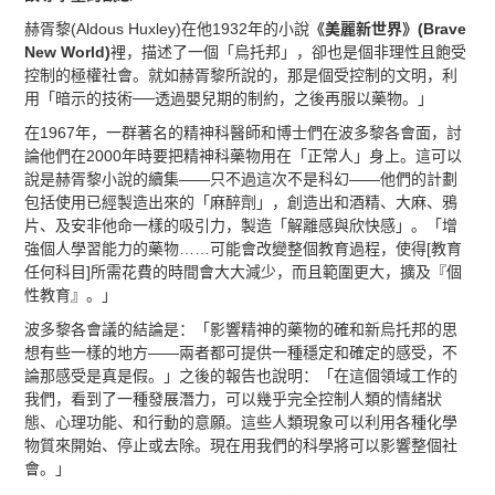
赫胥黎(Aldous Huxley)在他1932年的小說
《美麗新世界》(Brave
New World)
裡，描述了一個「烏托邦」，卻也是個非理性且飽受
控制的極權社會。就如赫胥黎所說的，那是個受控制的文明，利
用「暗示的技術──透過嬰兒期的制約，之後再服以藥物。」
在1967年，一群著名的精神科醫師和博士們在波多黎各會面，討
論他們在2000年時要把精神科藥物用在「正常人」身上。這可以
說是赫胥黎小說的續集——只不過這次不是科幻——他們的計劃
包括使用已經製造出來的「麻醉劑」，創造出和酒精、大麻、鴉
片、及安非他命一樣的吸引力，製造「解離感與欣快感」。「增
強個人學習能力的藥物……可能會改變整個教育過程，使得[教育
任何科目]所需花費的時間會大大減少，而且範圍更大，擴及『個
性教育』。」
波多黎各會議的結論是：「影響精神的藥物的確和新烏托邦的思
想有些一樣的地方——兩者都可提供一種穩定和確定的感受，不
論那感受是真是假。」之後的報告也說明：「在這個領域工作的
我們，看到了一種發展潛力，可以幾乎完全控制人類的情緒狀
態、心理功能、和行動的意願。這些人類現象可以利用各種化學
物質來開始、停止或去除。現在用我們的科學將可以影響整個社
會。」