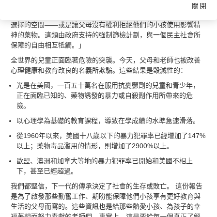
Research Protection，AHRP)的薇拉 莎瑞(Vera Sharav)回應
關閉
道：「這種有爭議的主動行徑徹底侵犯到隱私權，讓一個人沒有
選擇的空間——或是讓父母沒有權利拒絕他們的小孩使用影響精
神的藥物。這類由政府支持的強制篩檢計劃，與一個民主社會所
保障的自由相互牴觸。」
全世界的兒童正面臨著危險的突襲。今天，父母和老師也被改善
心理健康和教育改良的名義所欺騙。這些結果是毀滅性的：
光是在美國，一百五十萬名在服用抗憂鬱劑的兒童和青少年，
正在面臨已知的、藥物誘發的暴力或自殺副作用所帶來的危
險。
以心理學為基礎的教育課程，導致在學成績的水準急速滑落。
從1960年以來，美國十八歲以下的暴力犯罪率已經增加了147%
以上；藥物毒品濫用的情形，則增加了2900%以上。
歐盟、澳洲和加拿大等地的暴力犯罪率已開始和美國不相上
下，甚至已經超過。
我們都堅信，下一代的傳承決定了社會的生存或敗亡。 這份報告
是為了啟發那些勤奮工作、期盼能保障他們小孩享有更好教育與
生活的父母而寫的。這些資訊也是給那些熱愛小孩、為孩子的幸
福著想而努力奉獻的老師們。事實上，這是要給每一個真正了解