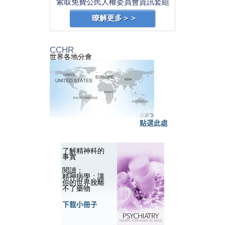
索取免費公民人權委員會資訊套組
瞭解更多＞＞
CCHR
世界各地分會
點選此處
了解精神科的
事實
閱讀：
精神病學：讓
你的世界脫離
不了藥物
下載小冊子