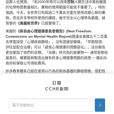
這群人也預測，「和2000年時可以用來
控制
人類生活中某些層面
的化學物質數量相比，藥物的使用範圍可能就不重要了。」特別
強調。今天，全世界已有超過二千萬名兒童在使用改變心智的藥
物，而且許多學校所使用的課程，幾乎完全以心理學為基礎，赫
胥黎的
《美麗新世界》
已經實現了。
美國的
《新自由心理健康委員會報告》(New Freedom
Commission on Mental Health Report)
建議全美國五千二百萬
名學童接受「心理疾病篩檢」，沒有證據卻聲稱，「早期發現、
評估並配合治療」可以「避免心理健康的問題惡化」。這份報告
更加鞏固了他們的目標。「治療」終究指的是藥物── 通常是那些
最貴的、確實能夠製造出擁有終身心理健康問題的病患──藉此向
政府和保險公司領取費用。
許多教育體系已經在使用以行為控制為基礎的篩檢問卷。侵犯性
的問題常常出現，像是「你認為你父母的陰部有多毛茸茸？」或
是「你或家中某人是否曾經被強暴或被猥褻過？」執行計劃的人
訂閱
員採取「獎勵」(賄賂)的方式，像是用五美元的禮物卷、租錄影帶
CCHR新聞
的優惠、或「食物交換卷」，讓學生保證要交回家長同意書，以
便進行篩檢。大部分的父母不知道他們的小孩正被評估。學校被
告知要僱用那些有保「醫療過失險」、有執照的「臨床醫師」。
對於精神科的全球篩檢，人類研究保障聯盟(Alliance for Human