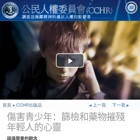
Play
Video
首頁
»
CCHR出版品
上一頁
下一頁
傷害青少年：篩檢和藥物摧殘
年輕人的心靈
誤導學童的觀念