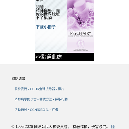
閱讀：
精神病學：讓
你的世界脫離
不了藥物
下載小冊子
>>點選此處
網站導覽
關於我們
CCHR全球搜尋器
影片
精神病學的事實
替代方法
採取行動
活動通訊
CCHR出版品
訂購
© 1995-2026 國際公民人權委員會。 有著作權，侵害必究。
隱