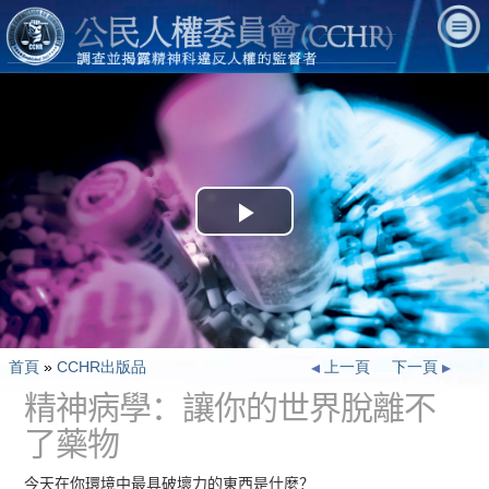
Play
Video
首頁
»
CCHR出版品
上一頁
下一頁
精神病學：讓你的世界脫離不
了藥物
今天在你環境中最具破壞力的東西是什麼？