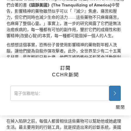
們合著的書
《鎮靜美國》(The Tranquilizing of America)
中警
告，影響精神的藥物雖然似乎可以「『減少』焦慮、痛苦和壓
力，但它們同時也減少生命的活力……這些藥物不只麻痺痛苦，
也麻痺了整個心靈。」事實上，進一步的研究揭露了它們是無法
治癒疾病的，每一種都有可怕的副作用，鑒於它們的成癮性和影
響精神(改變心智)的本質，每一種都可能毀掉一個人的人生。
也想想這個事實，恐怖份子曾使用影響精神的藥物對年輕人洗
腦，讓他們變為自殺炸彈攻擊者。此外，全世界至少有二十五萬
名兒童，最年輕的只有七歲，他們正被恐怖份子和革命活動所利
用，並且被給予安非他命和鎮靜劑，以便持續好幾天的「殺人狂
訂閱
熱」。然而這些藥物就是和精神科醫師開立給小孩解決「學習」
CCHR新聞
或「行為」問題的藥物是一樣的。
現在更是迫切地需要了解，社會上精神科藥物的使用量正大幅地
增加。全球有五千四百萬人在服用會導致上癮、暴力以及殺人行
為的抗憂鬱劑。
何以數百萬人會對這種破壞性的藥物成癮呢？我們得往藥物之前
關閉
看看。
在掉入陷阱之前，每個人都曾相信這些藥物可以幫助他或她處理
生活。最主要用到的行銷工具，就是捏造出來的診斷系統，美國