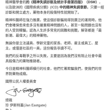
精神醫學會的
的《精神失調診斷及統計手冊第四版》（DSM）
，
以及歐洲的《國際疾病分類》(ICD)
中的精神失調章節
。只要一經
診斷和開立處方，藥物本身的殺傷特性就開始了。
精神科醫師在強力推廣，使這個診斷騙局得到廣泛的運用時，他
們會確保愈來愈多沒有嚴重精神問題的人，甚至一點問題也沒有
的人受到矇騙，認為人生許多常見的困難和挑戰，解答都是「最
新潮、最偉大」的精神藥物。
無論你是立法議員、學齡兒童的家長、老師、雇主或員工、屋
主，或僅是社區的一員，這份報告非讀不可。
我們的反毒戰爭之所以失敗，主要是因為我們沒有阻止社會中最
具殺傷力的藥物推銷者。
今日是精神科醫師橫行的社會，他們忙著欺騙我們，使我們的世
界對藥物成癮。
國際公民人權委員會
總裁
珍 伊斯特蓋(Jan Eastgate)