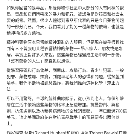
如果你回答的是毒品，那麼你和你社區中大部分的人有同樣的觀
點。毒品和它們所帶來的暴力和犯罪，被認為是對孩童和社會主
要的威脅。然而，很少人體認到毒品所代表的只是今日藥物問題
的一部分而已。今天，我們看到了對另一種藥物的依賴，也就是
精神科的處方藥物。
精神科藥物原本只留給精神混亂的人服用，但是現在幾乎很難找
到有人不曾服用某種影響精神的藥物── 舉凡家人、朋友或是鄰
居。事實上對許多人來說，這些藥物已經變成生活中的一部份，
「沒有藥物的人生」簡直難以想像。
從學習障礙和行為偏差，到尿床、攻擊行為、青少年犯罪、一般
犯罪、藥物成癮、煙癮，到處理老年人的恐懼和問題，從搖籃到
墳墓，我們不斷地被訊息轟炸，將我們推向這種化學「矯正方
法」。
所以不用驚訝，全球的統計曲線顯示，從小孩到老人，每個年齡
層在生活中依賴這些藥物的比率正急速增加。抗憂鬱劑、興奮
劑、抗焦慮劑以及抗精神病藥物的全球銷售額，一年已超過760億
美元，這比美國政府花在對抗毒品戰爭上的預算要多出兩倍以
上。
作家理查 休斯(Richard Hughes)和羅伯 博溫(Robert Brewin)在他