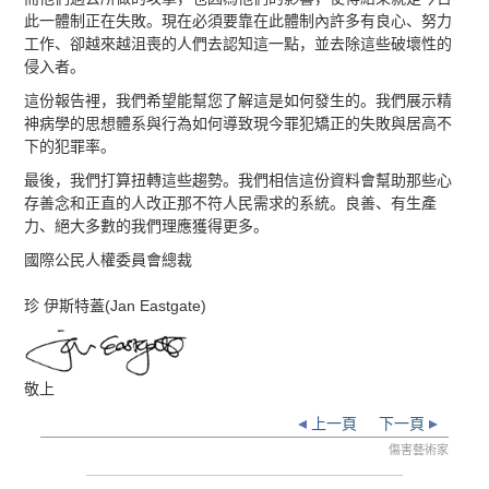
此一體制正在失敗。現在必須要靠在此體制內許多有良心、努力
工作、卻越來越沮喪的人們去認知這一點，並去除這些破壞性的
侵入者。
這份報告裡，我們希望能幫您了解這是如何發生的。我們展示精
神病學的思想體系與行為如何導致現今罪犯矯正的失敗與居高不
下的犯罪率。
最後，我們打算扭轉這些趨勢。我們相信這份資料會幫助那些心
存善念和正直的人改正那不符人民需求的系統。良善、有生產
力、絕大多數的我們理應獲得更多。
國際公民人權委員會總裁
珍 伊斯特蓋(Jan Eastgate)
敬上
上一頁
下一頁
傷害藝術家