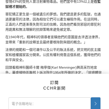
發現43%的受刑人曾注射藥物毒品。他們當中有13%以上是
在監
獄裡才開始的
。
罪犯矯正更生是一個被遺忘的夢想。我們建造更多的監獄，也通
過更嚴苛的法律，因為相信它們可以產生嚇阻作用。在這同時，
正直的人們逐漸喪失對司法的信賴，因為他們看到邪惡的罪犯利
用詭異和無法理解的抗辯策略來避免被定罪。
在1940年代，精神科的領導者宣稱他們的意圖是去滲透法律界，
並帶來「重新的詮釋並且最終要根除對與錯的概念。」
法律的規範和一個可運作以及公平的執法系統，把文明的民主國
家和極權國家區分開來。公民有權利倚靠這個系統，獲得他們的
和平與安全。
回頭看精神科醫師卡爾 梅寧傑(Karl Menninger)興高采烈地宣
告，華盛頓特區聯邦上訴法院在1954年所做的決定，「就總體效
果而言更有革命性」，更勝於最高法院決定終止白人隔離非裔美
訂閱
國人的政策，他的高興已預言了今天的現象。因為他當時指的
是，法院判決確定一名心理有缺陷的人不用對非法行為負起刑事
CCHR新聞
責任。
此判決在美國讓精神科在法庭上的證詞立即增加，並迅速擴散到
全球。這個趨勢對司法所造成的巨大衝擊，已經忙壞了全世界的