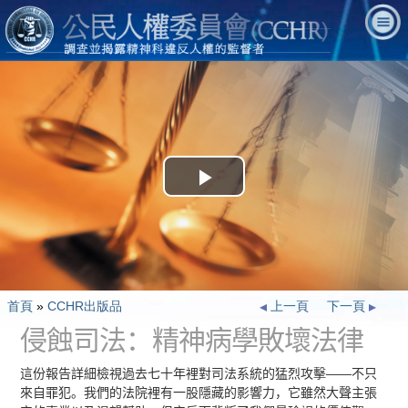
Play
Video
首頁
»
CCHR出版品
上一頁
下一頁
侵蝕司法：精神病學敗壞法律
這份報告詳細檢視過去七十年裡對司法系統的猛烈攻擊——不只
來自罪犯。我們的法院裡有一股隱藏的影響力，它雖然大聲主張