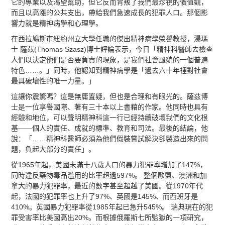
它的專業以及渴望幫助，但它反而背叛了我們最珍視的價值觀，
而且以高漲的公共支出，帶給我們急速成長的犯罪人口。那個影
響力就是精神病學和心理學。
在西拉鳩斯市紐約州立大學任職的傑出精神病學榮譽教授，湯瑪
士 薩茲(Thomas Szasz)博士評論表示，今日「精神科醫師去檢查
人們以決定他們是否要負責的現象，是我們社會風貌的一個普遍
特色……。」同時，他認知到精神病學是「過去六十年裡對社會
最具破壞性的唯一力量。」
這讓你震驚嗎？這是無庸置疑，但也是合理和有眼光的。薩茲博
士是一位享譽國際、著有三十本以上書藉的作家。他同時也具有
經驗和地位，可以聲明精神科這一行已經持續破壞我們的文化根
基——個人的責任、成就的標準、教育和司法。最後的結論，他
說：「……精神科醫師必須為他們假裝嘗試解決卻製造出來的問
題，負起大部分的責任」。
從1965年起，美國未滿十八歲人口的暴力犯罪率增加了147%，
同時違反藥物毒品濫用的比率超過597%。 整個歐盟、澳洲和加
拿大的暴力犯罪率，最近的數字甚至超越了美國。從1970年代
起，法國的犯罪率也上升了97%、英國是145%、而西班牙是
410%。英國暴力犯罪率從1985年起已急升545%。 瑞典現在的犯
罪受害率比美國高出20%。而根據俄羅斯七所監獄的一項研究，