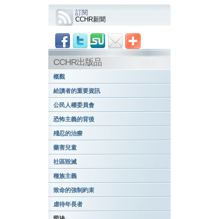
訂閱
CCHR新聞
CCHR出版品
概觀
給讀者的重要資訊
公民人權委員會
恐怖主義的背後
殘忍的治療
藥害兒童
社區毀滅
種族主義
致命的強制約束
虐待年長者
司法