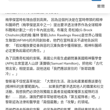
法律學者、犯罪學家以及公共政策專家。他們一致同意，這個
關閉
「全然革命性的結果」，已經讓大眾對於司法系統有沒有能力達
成快速與公平的司法正義大失信心。
梅寧傑當時有理由感到高興， 因為這個判決是在當時帶頭的精神
科醫師們（梅寧傑是其中之一）提出要滲透法律界作為全球精神
科戰略計劃之一的十年內就出現。布羅克 奇松姆(G.Brock
Chisholm)和約翰 羅林 黎斯(John Rawlings Rees)是世界心理衛
生聯盟(WFMH)的共同創始者，他們在當時直言不諱地告訴同
僚：「假如種族要從善與惡的沉重負擔中獲得解放，精神科醫師
必定要負起最初的責任。」
為了回應奇松姆的宣稱，美國公共衛生處顧問兼美國精神醫學會
(APA)主席當選人山謬 漢彌頓(Samuel Hamilton)，把他和「古代
預言家」相提並論，說他送給「我們應該居住的『新耶路撒
冷』。」
黎斯毫不忸怩直率地說：「大眾的生活、政治和產業都應該要在
[精神科的]影響範圍內。……如果我們要滲透其他人的職業和社交
活動，我想我們必須仿效獨裁主義者並組織某種第五縱隊的活
動！……因此，讓我們都非常秘密地成為『第五縱隊者』吧。」
黎斯認為法律和醫學是「兩個最難」去「攻擊」的領域。
而他們過去所做的攻擊，也因為他們的影響，使得結果就是今日