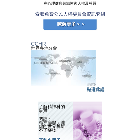
在心理健康領域恢復人權及尊嚴
索取免費公民人權委員會資訊套組
瞭解更多＞＞
CCHR
世界各地分會
點選此處
了解精神科的
事實
閱讀：
精神病學：讓
你的世界脫離
不了藥物
下載小冊子