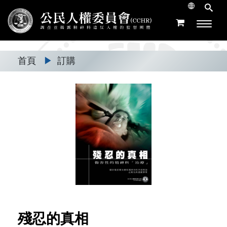
首頁
▶
訂購
殘忍的真相