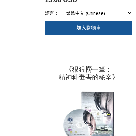
語言：
加入購物車
《狠狠撈一筆：
精神科毒害的秘辛》