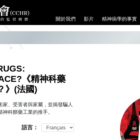
關於我們
影片
精神病學的事實
RUGS:
ENACE?《精神科藥
？》
(法國)
術家、受害者與家屬，並揭發騙人
精神科餵藥工業的推手。
語言：