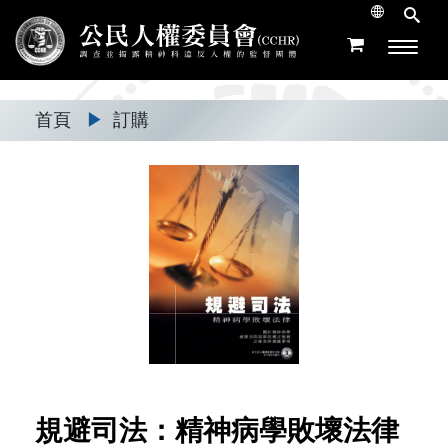
首頁
▶
訂購
規避司法：精神病學敗壞法律