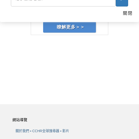
在心理健康領域恢復人權及尊嚴
關閉
索取免費公民人權委員會資訊套組
瞭解更多＞＞
網站導覽
關於我們
CCHR全球搜尋器
影片