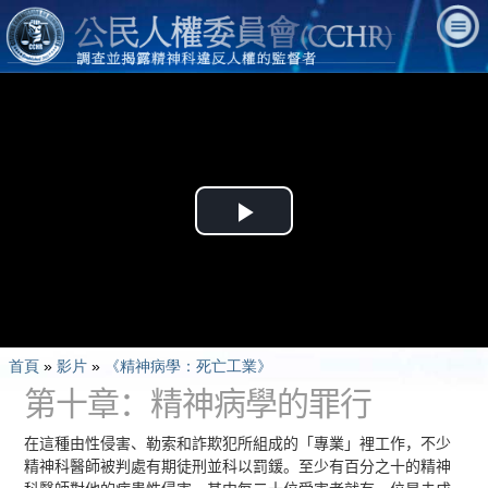
Play
Video
首頁
»
影片
»
《精神病學：死亡工業》
第十章：精神病學的罪行
在這種由性侵害、勒索和詐欺犯所組成的「專業」裡工作，不少
精神科醫師被判處有期徒刑並科以罰鍰。至少有百分之十的精神