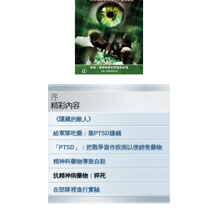
序
精彩內容
《隱藏的敵人》
給軍隊吃藥：靠PTSD賺錢
「PTSD」：把戰爭當作疾病以便銷售藥物
精神科藥物導致自殺
抗精神病藥物：猝死
在部隊裡進行實驗