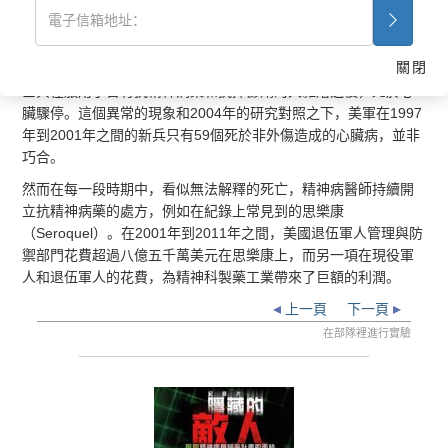
究報告顯示，所有這一類的藥物雙倍的加重心臟驟停的風險。
而當這些藥物被給予為數眾多的軍人時，悲劇就開始廣泛的漫延
關閉
了。根據神經科專科醫生──弗雷德．伯亨醫師的檢視，有351個
士兵在服用了含有抗精神病藥和抗抑鬱劑的大雜燴之後，死於心
臟驟停。這個異常的現象和2004年的研究對照之下，美軍在1997
年到2001年之間的新兵只有59個死於非外傷造成的心臟病，並非
巧合。
然而在每一段時期中，看似無法解釋的死亡，精神病醫師持續開
立抗精神病藥的處方，例如在紀錄上常見到的思樂康
（Seroquel）。在2001年到2011年之間，美國退伍軍人管理與防
禦部門花費超過八億五千萬美元在思樂康上，而另一項在現役軍
人和退伍軍人的花費，為精神科製藥工業帶來了巨額的利潤。
上一頁
下一頁
在部隊裡進行實驗