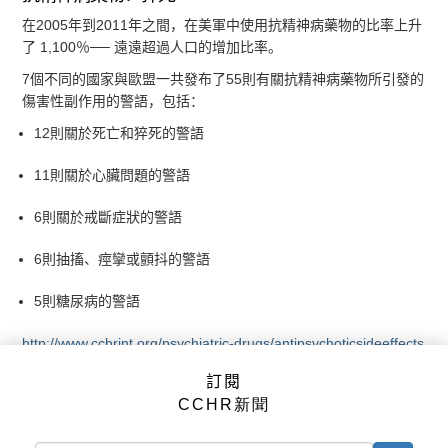
在2005年到2011年之間，在美軍中使用抗精神病藥物的比率上升
了
1,100％──
遠遠超過人口的增加比率。
7個不同的國家與歐盟一共發布了55則有關抗精神病藥物所引發的
傷害性副作用的警語，包括：
12則關於死亡和猝死的警語
11則關於心臟問題的警語
6則關於戒斷症狀的警語
6則抽搐、痙攣或顫抖的警語
5則糖尿病的警語
http://www.cchrint.org/psychiatric-drugs/antipsychoticsideeffects
抗精神病藥物
思樂康（Seroquel）
，特別會讓戰鬥中的老兵引發
訂閱
心臟驟停和猝死。士兵所熟知的「死樂康」，常被用來治療失眠
CCHR新聞
症狀，而且並未被美國食品藥物管理局核准。另一個廠牌的抗精
神病藥物並沒有更好，最近在《新英格蘭醫學雜誌》上的一項研